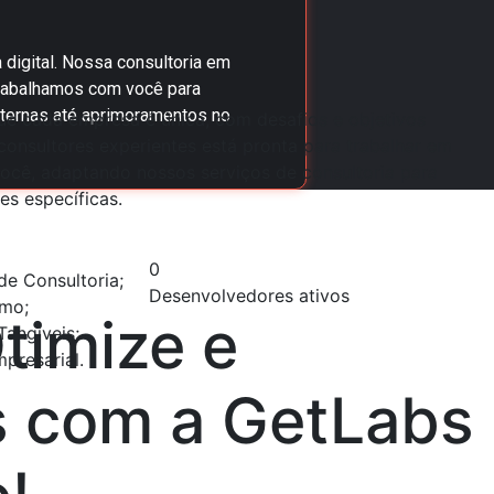
digital. Nossa consultoria em
 Trabalhamos com você para
nternas até aprimoramentos no
e cada empresa é única, com desafios e objetivos
consultores experientes está pronta para trabalhar em
ocê, adaptando nossos serviços de consultoria para
es específicas.
0
e Consultoria;
Desenvolvedores ativos
smo;
timize e
angíveis;
presarial.
 com a GetLabs