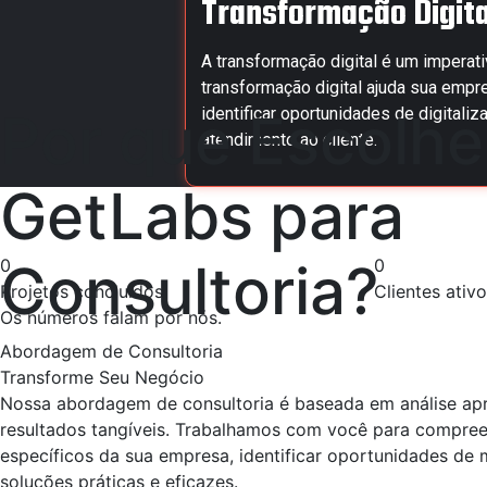
Transformação Digit
A transformação digital é um imperat
transformação digital ajuda sua empr
Por que Escolhe
identificar oportunidades de digital
atendimento ao cliente.
GetLabs para
Consultoria
?
0
0
Projetos concluídos
Clientes ativ
Os números falam por nós.
Abordagem de Consultoria
Transforme Seu Negócio
Nossa abordagem de consultoria é baseada em análise ap
resultados tangíveis. Trabalhamos com você para compree
específicos da sua empresa, identificar oportunidades de 
soluções práticas e eficazes.