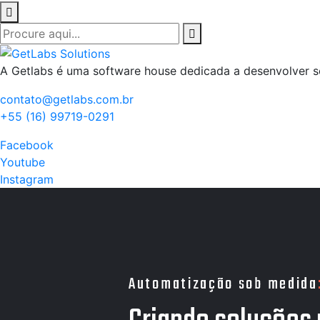
A Getlabs é uma software house dedicada a desenvolver s
contato@getlabs.com.br
+55 (16) 99719-0291
Facebook
Youtube
Instagram
Automatização sob medida