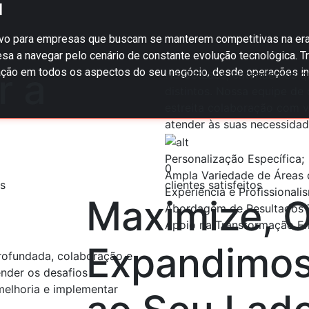
a
ivo para empresas que buscam se manterem competitivas na era 
esa a navegar pelo cenário de constante evolução tecnológica.
r a
ização em todos os aspectos do seu negócio, desde operações i
Na GetLabs, entendemos qu
distintos. Nossa equipe de 
estreita colaboração com v
atender às suas necessidad
Personalização Específica;
0
Ampla Variedade de Áreas d
os
clientes satisfeitos
Experiência e Profissionali
Maximize, O
Abordagem de Resultados T
Apoio na Transformação Em
Expandimos
rofundada, colaboração e
nder os desafios
melhoria e implementar