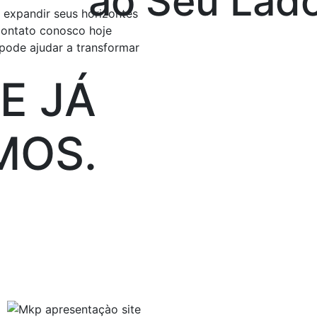
ao Seu Lad
u expandir seus horizontes
contato conosco hoje
pode ajudar a transformar
E JÁ
MOS
.